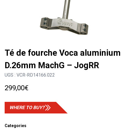
Té de fourche Voca aluminium
D.26mm MachG – JogRR
UGS :
VCR-RD14166.022
299,00
€
WHERE TO BUY?
Categories