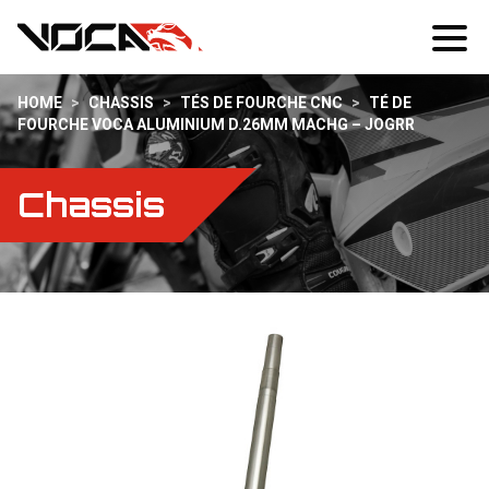
HOME
>
CHASSIS
>
TÉS DE FOURCHE CNC
>
TÉ DE
FOURCHE VOCA ALUMINIUM D.26MM MACHG – JOGRR
Chassis