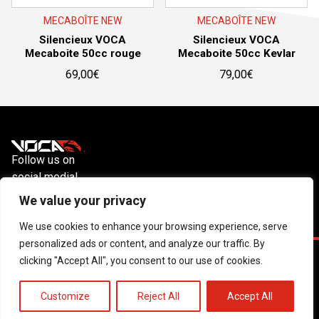
MECABOÎTE NEW
MECABOÎTE NEW
Silencieux VOCA
Silencieux VOCA
Mecaboite 50cc rouge
Mecaboite 50cc Kevlar
69,00
€
79,00
€
Follow us on
social media!
Instagram
YouTube
Facebook
We value your privacy
We use cookies to enhance your browsing experience, serve
personalized ads or content, and analyze our traffic. By
clicking "Accept All", you consent to our use of cookies.
À propos de nous
Contact
VOCA Racing Privacy Policy
© 2026 All rights reserved. Website created by
Utrans
Customize
Reject All
Accept All