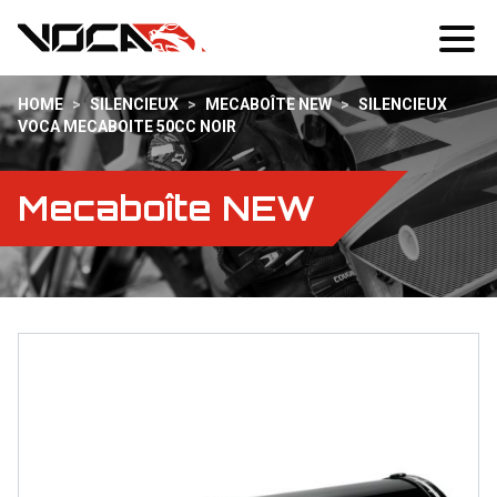
HOME
>
SILENCIEUX
>
MECABOÎTE NEW
>
SILENCIEUX
VOCA MECABOITE 50CC NOIR
Mecaboîte NEW