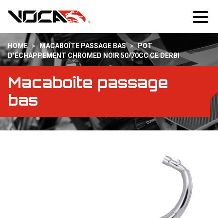
HOME
>
MACABOÎTE PASSAGE BAS
>
POT
D’ÉCHAPPEMENT CHROMED NOIR 50/70CC CE DERBI
Macaboîte passage
bas