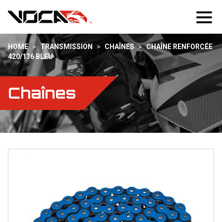
HOME
>
TRANSMISSION
>
CHAÎNES
>
CHAÎNE RENFORCÉE
420/136 BLEU
Chaînes