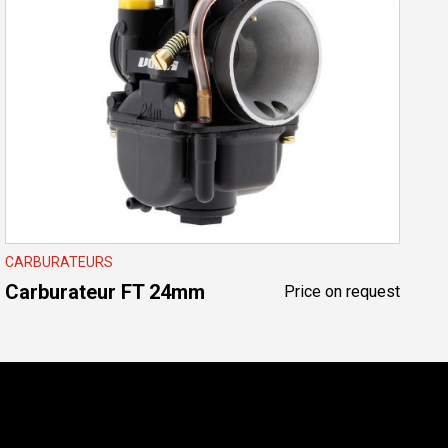
CARBURATEURS
Carburateur FT 24mm
ce
Price on request
ge:
,00€
ough
,00€