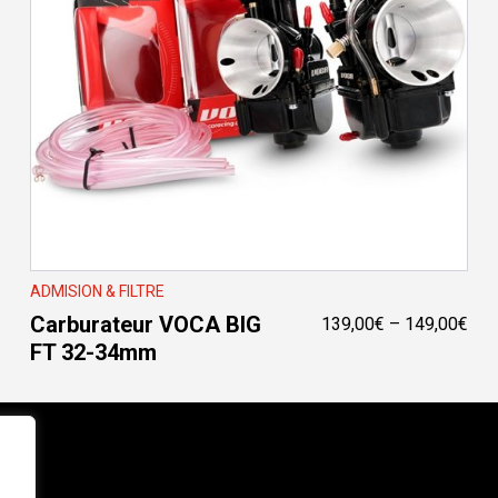
ADMISION & FILTRE
Carburateur VOCA BIG
Pri
139,00
€
–
149,00
€
FT 32-34mm
ran
139
thr
149