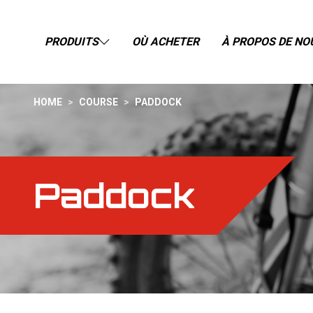
PRODUITS
OÙ ACHETER
À PROPOS DE NO
HOME
>
COURSE
>
PADDOCK
Paddock