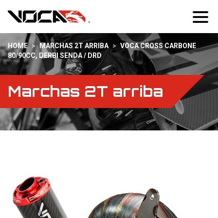
HOME
>
MARCHAS 2T ARRIBA
>
VOCA CROSS CARBONE
80/90CC, DERBI SENDA / DRD
Marchas 2T arriba