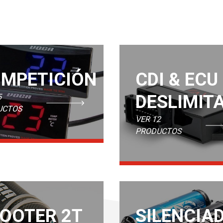
MPETICIÓN
CDI & ECU
DESLIMIT
5
UCTOS
VER 12
PRODUCTOS
OOTER 2T
SILENCIA