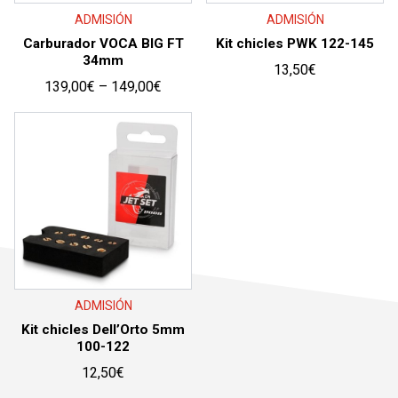
ADMISIÓN
ADMISIÓN
Carburador VOCA BIG FT
Kit chicles PWK 122-145
34mm
13,50
€
Price
139,00
€
–
149,00
€
range:
139,00€
through
149,00€
ADMISIÓN
Kit chicles Dell’Orto 5mm
100-122
12,50
€