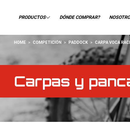
PRODUCTOS
DÓNDE COMPRAR?
NOSOTR
HOME
>
COMPETICIÓN
>
PADDOCK
>
CARPA VOCA RACI
Carpas y panc