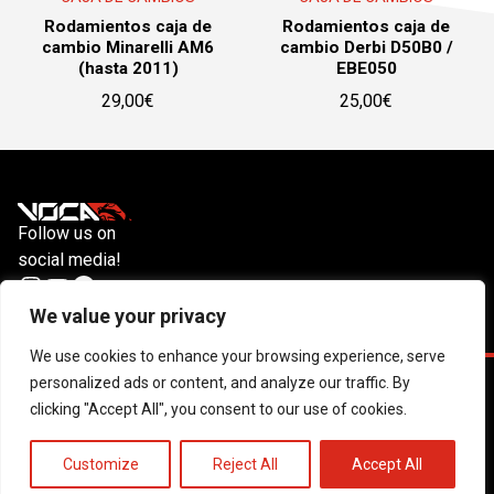
Rodamientos caja de
Rodamientos caja de
cambio Minarelli AM6
cambio Derbi D50B0 /
(hasta 2011)
EBE050
29,00
€
25,00
€
Follow us on
social media!
Instagram
YouTube
Facebook
We value your privacy
We use cookies to enhance your browsing experience, serve
personalized ads or content, and analyze our traffic. By
Nosotros
Contacto
VOCA Racing Privacy Policy
clicking "Accept All", you consent to our use of cookies.
© 2026 Todos los derechos reservados. Sitio web creado por
Customize
Reject All
Accept All
Utrans