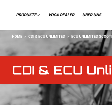
PRODUKTE
VOCA DEALER
ÜBER UNS
HOME
>
CDI & ECU UNLIMITED
>
ECU UNLIMITED SCOOT
CDI & ECU Unl