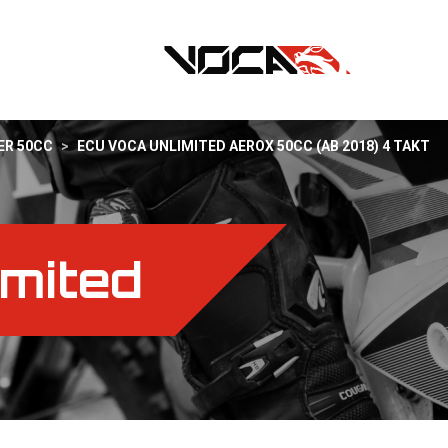
ER 50CC
>
ECU VOCA UNLIMITED AEROX 50CC (AB 2018) 4 TAKT
imited