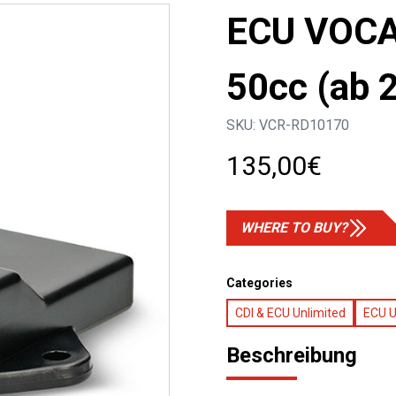
ECU VOCA 
50cc (ab 
SKU:
VCR-RD10170
135,00
€
WHERE TO BUY?
Categories
CDI & ECU Unlimited
ECU U
Beschreibung