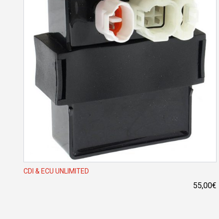
CDI & ECU UNLIMITED
55,00
€